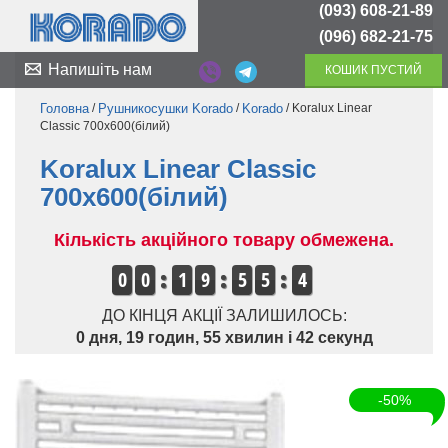
(093) 608-21-89
(096) 682-21-75
Напишіть нам
КОШИК ПУСТИЙ
Головна
/
Рушникосушки Korado
/
Korado
/ Koralux Linear
Classic 700x600(білий)
Koralux Linear Classic
700x600(білий)
Кількість акційного товару обмежена.
0
0
1
9
5
5
4
2
ДО КІНЦЯ АКЦІЇ ЗАЛИШИЛОСЬ:
0 дня, 19 годин, 55 хвилин і 42 секунд
-50%