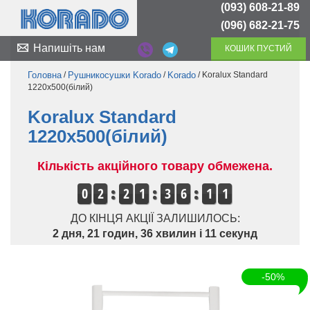
(093) 608-21-89
(096) 682-21-75
Напишіть нам
КОШИК ПУСТИЙ
Головна
/
Рушникосушки Korado
/
Korado
/ Koralux Standard
1220x500(білий)
Koralux Standard
1220x500(білий)
Кількість акційного товару обмежена.
0
0
2
2
1
3
6
1
ДО КІНЦЯ АКЦІЇ ЗАЛИШИЛОСЬ:
1
2 дня, 21 годин, 36 хвилин і 10 секунд
-50%