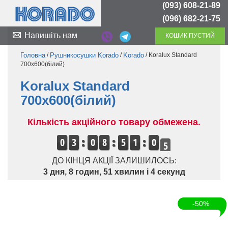
(093) 608-21-89
(096) 682-21-75
Напишіть нам
КОШИК ПУСТИЙ
Головна
/
Рушникосушки Korado
/
Korado
/ Koralux Standard
700x600(білий)
Koralux Standard
700x600(білий)
Кількість акційного товару обмежена.
4
0
3
0
8
5
1
0
ДО КІНЦЯ АКЦІЇ ЗАЛИШИЛОСЬ:
3 дня, 8 годин, 51 хвилин і 4 секунд
-50%